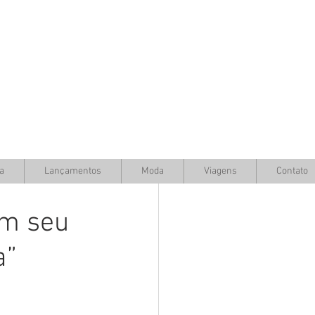
a
Lançamentos
Moda
Viagens
Contato
om seu
a”