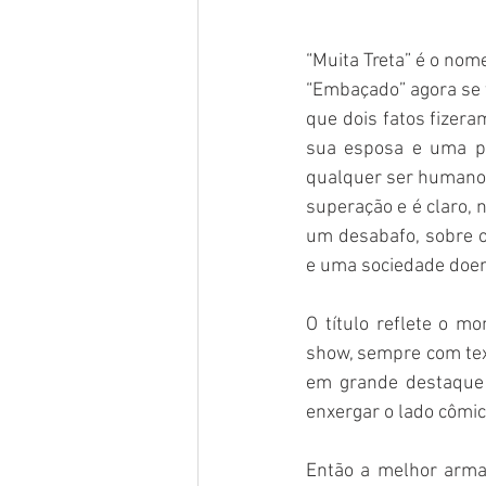
“Muita Treta” é o nom
“Embaçado” agora se to
que dois fatos fizera
sua esposa e uma pa
qualquer ser humano,
superação e é claro,
um desabafo, sobre 
e uma sociedade doen
O título reflete o m
show, sempre com tex
em grande destaque 
enxergar o lado cômi
Então a melhor arma