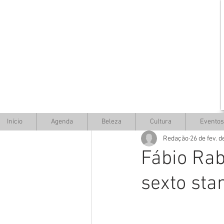
Início
Agenda
Beleza
Cultura
Eventos
Redação
26 de fev. d
Fábio Ra
sexto sta