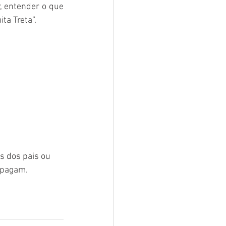
r, entender o que 
ta Treta”.
s dos pais ou 
 pagam.