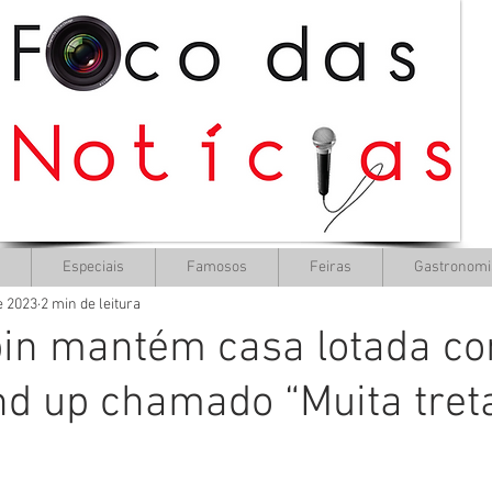
Especiais
Famosos
Feiras
Gastronomi
e 2023
2 min de leitura
bin mantém casa lotada c
nd up chamado “Muita tret