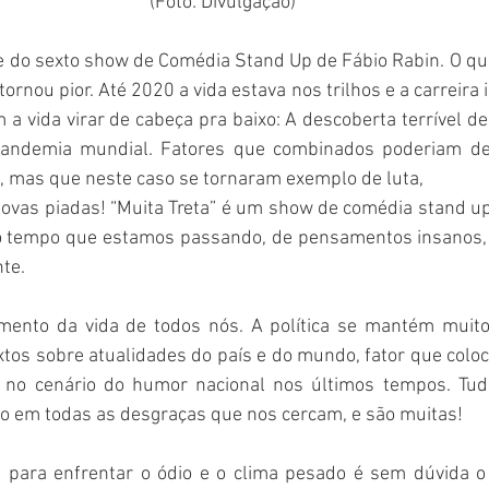
(Foto: Divulgação)
e do sexto show de Comédia Stand Up de Fábio Rabin. O que
rnou pior. Até 2020 a vida estava nos trilhos e a carreira i
m a vida virar de cabeça pra baixo: A descoberta terrível 
ndemia mundial. Fatores que combinados poderiam dest
 mas que neste caso se tornaram exemplo de luta,
 novas piadas! “Muita Treta” é um show de comédia stand u
o tempo que estamos passando, de pensamentos insanos, 
te.
omento da vida de todos nós. A política se mantém muito
tos sobre atualidades do país e do mundo, fator que coloc
no cenário do humor nacional nos últimos tempos. Tudo 
co em todas as desgraças que nos cercam, e são muitas!
 para enfrentar o ódio e o clima pesado é sem dúvida o