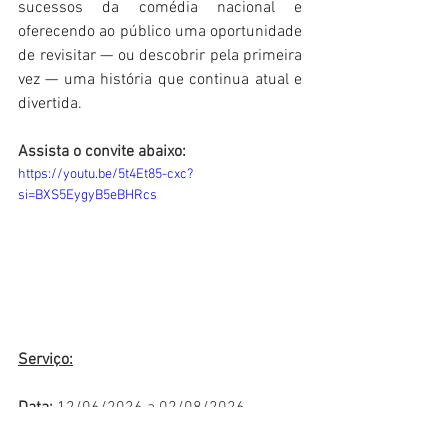
sucessos da comédia nacional e 
oferecendo ao público uma oportunidade 
de revisitar — ou descobrir pela primeira 
vez — uma história que continua atual e 
divertida.
Assista o convite abaixo: 
https://youtu.be/5t4Et85-cxc?
si=BXS5EygyB5eBHRcs
Serviço:
Data: 
12/06/2026 a 02/08/2026
Horário: 
Sexta-Feira e Domingo às 20h | 