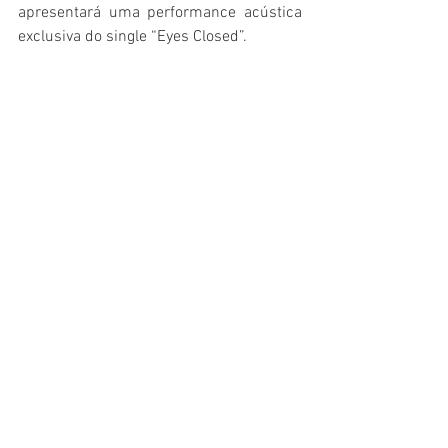
apresentará uma performance acústica 
exclusiva do single “Eyes Closed”. 
Ed Sheeran estourou no cenário musical 
do Reino Unido em 2011 com seu álbum 
de estreia “+”. Estabelecendo-se 
rapidamente como um artista que fez 
história, o cantor e compositor seguiu 
com “x”, “÷”, “No.6 Collaborations Project” 
e “=”, um catálogo que fez com que ele se 
tornasse o protagonista de uma das 
maiores histórias de sucesso musical do 
mundo no século 21.
Música,
Música