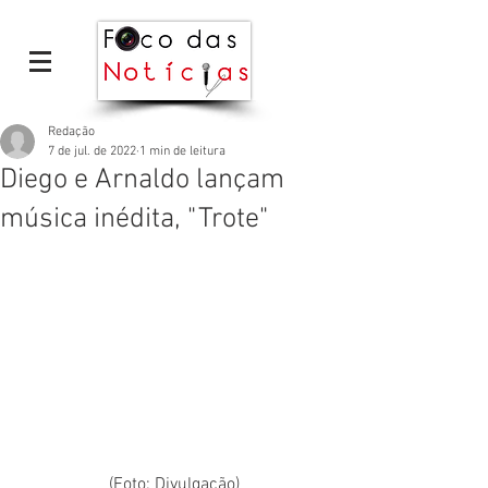
Redação
7 de jul. de 2022
1 min de leitura
Diego e Arnaldo lançam
música inédita, "Trote"
(Foto: Divulgação)