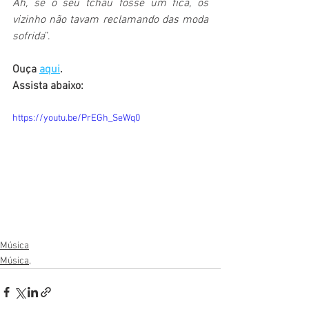
Ah, se o seu tchau fosse um fica, os 
vizinho não tavam reclamando das moda 
sofrida
”.
Ouça 
aqui
.
Assista abaixo:
https://youtu.be/PrEGh_SeWq0
Música
Música,