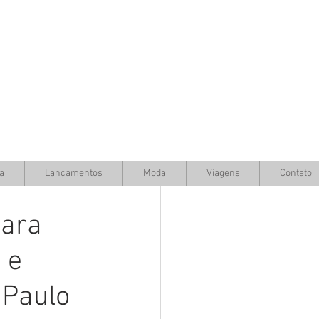
a
Lançamentos
Moda
Viagens
Contato
para
 e
 Paulo