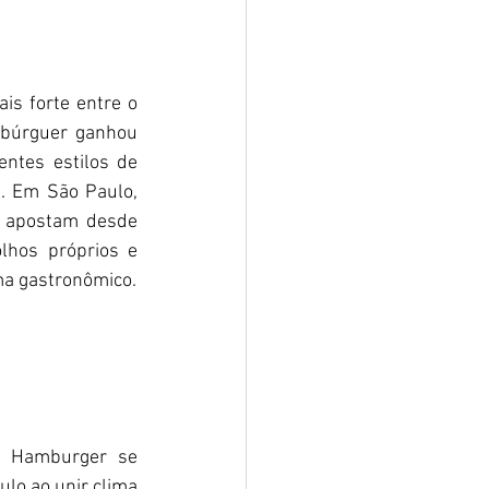
s forte entre o 
mbúrguer ganhou 
ntes estilos de 
. Em São Paulo, 
s apostam desde 
lhos próprios e 
ma gastronômico.
o Hamburger se 
o ao unir clima 