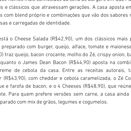
rais e clássicos que atravessam gerações. A casa aposta 
s com blend próprio e combinações que vão dos sabores ma
sas e carregadas de identidade.
está o Cheese Salada (R$42,90), um dos clássicos mais 
 preparado com burger, queijo, alface, tomate e maionese 
) traz queijo, bacon crocante, molho do Zé, crispy onion, ba
enquanto o James Dean Bacon (R$44,90) aposta na combin
reme de cebola da casa. Entre as receitas autorais,
 (R$43,90), com cheddar e cebola caramelizada, o Zé Col
e e farofa de bacon, e o 4 Cheeses (R$48,90), que reúne 
nte. Para quem prefere versões sem carne, a casa ainda o
eparado com mix de grãos, legumes e cogumelos.