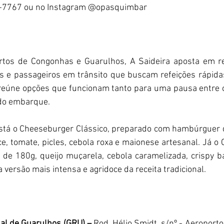
9-7767 ou no Instagram @opasquimbar
tos de Congonhas e Guarulhos, A Saideira aposta em rec
es e passageiros em trânsito que buscam refeições rápida
 reúne opções que funcionam tanto para uma pausa entre 
 do embarque.
stá o Cheeseburger Clássico, preparado com hambúrguer d
ce, tomate, picles, cebola roxa e maionese artesanal. Já o
de 180g, queijo muçarela, cebola caramelizada, crispy b
versão mais intensa e agridoce da receita tradicional.
nal de Guarulhos (GRU) –
 Rod. Hélio Smidt, s/nº - Aeroporto