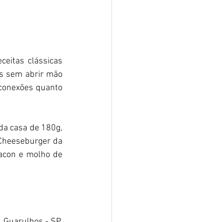
eitas clássicas 
s sem abrir mão 
conexões quanto 
a casa de 180g, 
 Cheeseburger da 
acon e molho de 
, Guarulhos - SP, 