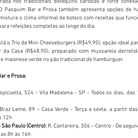
ada nos tradicionais botequins cariocas e forte conexã
o O Pasquim Bar e Prosa também apresenta opções de h
mistura o clima informal de boteco com receitas que func
ara refeições completas ao longo do dia.
tá o Trio de Mini Cheeseburgers (R$49,90), opção ideal para
da Casa (R$48,90), preparado com mussarela derretida, 
 e maionese verde no pão tradicional de hambúrguer.
ar e Prosa:
spicuelta, 524 - Vila Madalena - SP - Todos os dias, das 
Braz Leme, 89 – Casa Verde - Terça a sexta, a partir das
s 12h
 São Paulo (Centro):
 R. Cantareira, 306 – Centro - De segun
das 8h às 16h