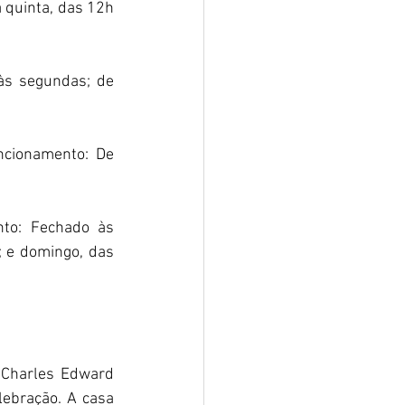
 quinta, das 12h 
às segundas; de 
ncionamento: De 
to: Fechado às 
 e domingo, das 
 Charles Edward 
bração. A casa 