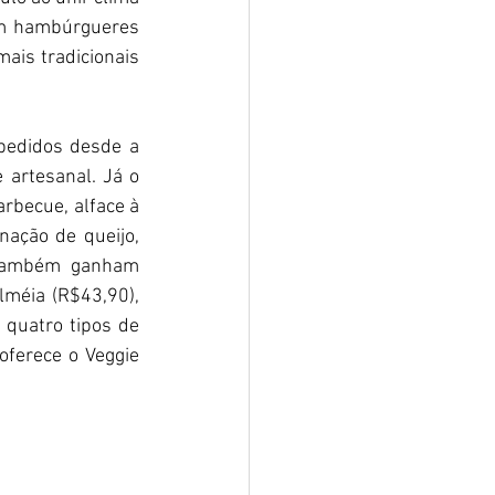
em hambúrgueres 
is tradicionais 
pedidos desde a 
artesanal. Já o 
rbecue, alface à 
ação de queijo, 
 também ganham 
méia (R$43,90), 
quatro tipos de 
ferece o Veggie 