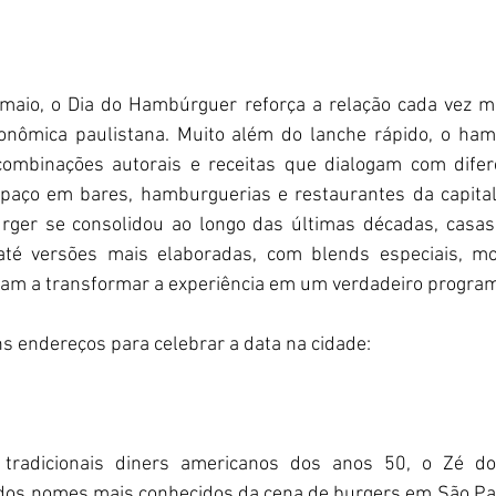
aio, o Dia do Hambúrguer reforça a relação cada vez mai
ronômica paulistana. Muito além do lanche rápido, o ha
combinações autorais e receitas que dialogam com difere
paço em bares, hamburguerias e restaurantes da capital
urger se consolidou ao longo das últimas décadas, casa
 até versões mais elaboradas, com blends especiais, mo
dam a transformar a experiência em um verdadeiro progra
uns endereços para celebrar a data na cidade:
 tradicionais diners americanos dos anos 50, o Zé d
os nomes mais conhecidos da cena de burgers em São Paul