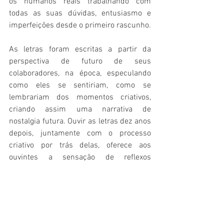
os humanos reais trabalhando com 
todas as suas dúvidas, entusiasmo e 
imperfeições desde o primeiro rascunho.
As letras foram escritas a partir da 
perspectiva de futuro de seus 
colaboradores, na época, especulando 
como eles se sentiriam, como se 
lembrariam dos momentos criativos, 
criando assim uma narrativa de 
nostalgia futura. Ouvir as letras dez anos 
depois, juntamente com o processo 
criativo por trás delas, oferece aos 
ouvintes a sensação de reflexos 
espelhados em um 
loop
 infinito, 
proporcionando uma visão existencial 
como se os artistas estivessem criando 
uma cápsula do tempo.
Música,