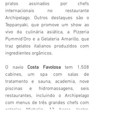
pratos assinados por chefs 
internacionais no restaurante 
Archipelago. Outros destaques são o 
Teppanyaki, que promove um show ao 
vivo da culinária asiática, a Pizzeria 
Pummid’Oro e a Gelateria Amarillo, que 
traz gelatos italianos produzidos com 
ingredientes orgânicos.
O navio 
Costa Favolosa 
tem 1.508 
cabines, um spa com salas de 
tratamento e sauna, academia, nove 
piscinas e hidromassagens, seis 
restaurantes, incluindo o Archipelago 
com menus de três grandes chefs com 
estrelas Michelin, 12 bares, teatro, 
toboágua, cassino, quadra poliesportiva e 
o Squok Club para as crianças. O 
Costa 
Fascinosa
 também oferece 1.508 