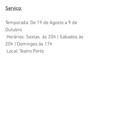
Serviço:
Temporada: De 19 de Agosto a 9 de 
Outubro 
 Horários: Sextas  às 20h | Sábados às 
20h | Domingos às 17h
 Local: Teatro Porto
Endereço: Al. Barão de Piracicaba, 740 - 
Campos Elísios
 Ingressos: A partir de R$ 40,00 
disponíveis pelo site
 Classificação: 12 anos 
 Duração: 110 minutos
Ingressos: Bilheteria | 
Online
Funcionamento da Bilheteria: Aberta 
somente nos dias de espetáculo, duas 
horas antes da atração.
Teatro