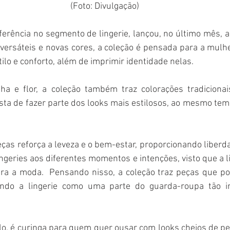
(Foto: Divulgação)
ferência no segmento de lingerie, lançou, no último mês, a 
ersáteis e novas cores, a coleção é pensada para a mulh
tilo e conforto, além de imprimir identidade nelas.
a e flor, a coleção também traz colorações tradicionai
ta de fazer parte dos looks mais estilosos, ao mesmo tem
eças reforça a leveza e o bem-estar, proporcionando liberd
ngeries aos diferentes momentos e intenções, visto que a li
ra a moda.  Pensando nisso, a coleção traz peças que p
ndo a lingerie como uma parte do guarda-roupa tão i
lo, é curinga para quem quer ousar com looks cheios de per