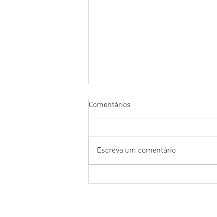
Comentários
Escreva um comentário
Pernambucanas lança coleção
do novo filme do Homem-
Aranha e leva experiências
exclusivas para fãs do super-