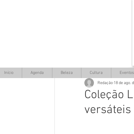
Início
Agenda
Beleza
Cultura
Eventos
Redação
18 de ago. 
Coleção L
versáteis