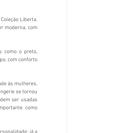
Coleção Liberta. 
er moderna, com 
s como o preto, 
po, com conforto 
ade às mulheres, 
ngerie se tornou 
odem ser usadas 
mportante como 
sonalidade; já a 