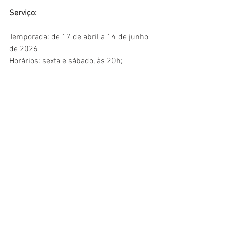
Serviço:
Temporada: de 17 de abril a 14 de junho 
de 2026
Horários: sexta e sábado, às 20h; 
domingo, às 17h
Local: Teatro das Artes
Endereço: Av. Rebouças, 3970 - Store 
409 - Pinheiros, São Paulo/SP
Abertura dos portões: 45 minutos antes 
do evento
Classificação: 14 anos
Duração: 70 minutosIngressos: R$ 120 
(inteira) e R$ 60 (meia) no balcão; R$ 
140 (inteira) e R$ 70 (meia) na plateia 
lateral; R$ 160 (inteira) e R$ 80 (meia) 
na plateia central
Vendas antecipadas: 