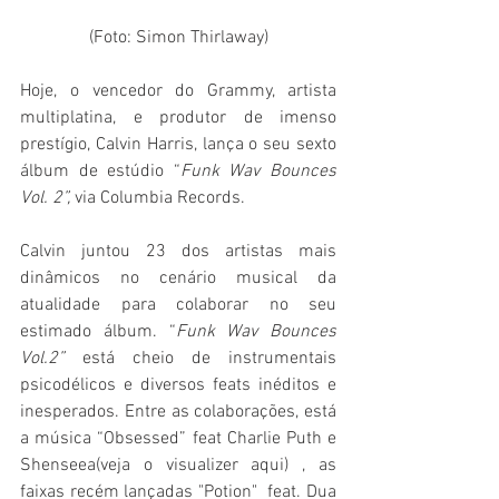
(Foto: Simon Thirlaway)
Hoje, o vencedor do Grammy, artista 
multiplatina, e produtor de imenso 
prestígio, Calvin Harris, lança o seu sexto 
álbum de estúdio “
Funk Wav Bounces 
Vol. 2”, 
via Columbia Records. 
Calvin juntou 23 dos artistas mais 
dinâmicos no cenário musical da 
atualidade para colaborar no seu 
estimado álbum. “
Funk Wav Bounces 
Vol.2” 
está cheio de instrumentais 
psicodélicos e diversos feats inéditos e 
inesperados. Entre as colaborações, está 
a música “Obsessed” feat Charlie Puth e 
Shenseea(veja o visualizer aqui) , as 
faixas recém lançadas "Potion"  feat. Dua 