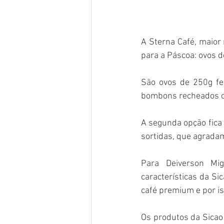
A Sterna Café, maior 
para a Páscoa: ovos d
São ovos de 250g fei
bombons recheados co
A segunda opção fica 
sortidas, que agradam
Para Deiverson Mig
características da S
café premium e por i
Os produtos da Sicao 