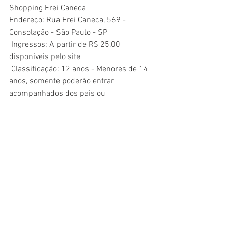
Shopping Frei Caneca
Endereço: 
Rua Frei Caneca, 569 - 
Consolação - São Paulo - SP 
 Ingressos: A partir de R$ 25,00 
disponíveis pelo site
 Classificação: 12 anos - Menores de 14 
anos, somente poderão entrar 
acompanhados dos pais ou 
responsáveis. 
 Duração: 65 minutos
Ingressos: Bilheteria | 
Online
Teatro
Ver tudo
Posts recentes