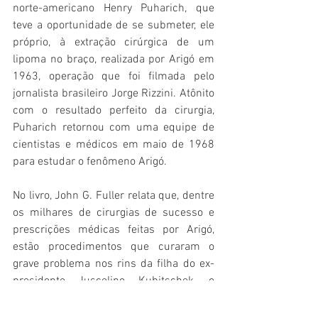
norte-americano Henry Puharich, que 
teve a oportunidade de se submeter, ele 
próprio, à extração cirúrgica de um 
lipoma no braço, realizada por Arigó em 
1963, operação que foi filmada pelo 
jornalista brasileiro Jorge Rizzini. Atônito 
com o resultado perfeito da cirurgia, 
Puharich retornou com uma equipe de 
cientistas e médicos em maio de 1968 
para estudar o fenômeno Arigó.
No livro, John G. Fuller relata que, dentre 
os milhares de cirurgias de sucesso e 
prescrições médicas feitas por Arigó, 
estão procedimentos que curaram o 
grave problema nos rins da filha do ex-
presidente Juscelino Kubitschek, o 
câncer de pulmão do senador Lúcio 
Bittencourt e o caso grave de glaucoma 