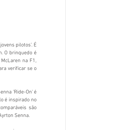
vens pilotos’. É 
m. O brinquedo é 
a McLaren na F1, 
a verificar se o 
nna 'Ride-On' é 
 é inspirado no 
omparáveis são 
Ayrton Senna.