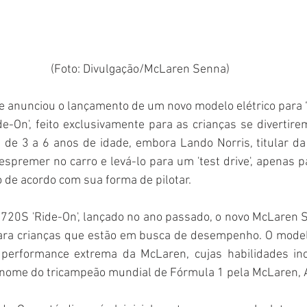
(Foto: Divulgação/McLaren Senna)
anunciou o lançamento de um novo modelo elétrico para ‘jo
-On', feito exclusivamente para as crianças se divertire
” de 3 a 6 anos de idade, embora Lando Norris, titular d
spremer no carro e levá-lo para um 'test drive', apenas par
 de acordo com sua forma de pilotar.
720S 'Ride-On', lançado no ano passado, o novo McLaren Se
ara crianças que estão em busca de desempenho. O modelo
 performance extrema da McLaren, cujas habilidades inc
o nome do tricampeão mundial de Fórmula 1 pela McLaren, 