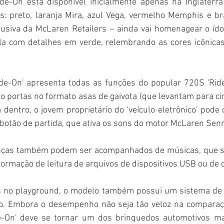
e-On está disponível inicialmente apenas na Inglaterra
es: preto, laranja Mira, azul Vega, vermelho Memphis e br
clusiva da McLaren Retailers – ainda vai homenagear o ído
a com detalhes em verde, relembrando as cores icônicas
e-On' apresenta todas as funções do popular 720S 'Ride
o portas no formato asas de gaivota (que levantam para cima
 dentro, o jovem proprietário do ‘veículo eletrônico’ pode c
botão de partida, que ativa os sons do motor McLaren Sen
anças também podem ser acompanhados de músicas, que sã
ormação de leitura de arquivos de dispositivos USB ou de 
es no playground, o modelo também possui um sistema de
io. Embora o desempenho não seja tão veloz na comparaçã
-On' deve se tornar um dos brinquedos automotivos mai