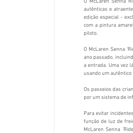
O McLaren Senna Rid
autênticas e atraent
edição especial - ex
com a pintura amarel
piloto.
O McLaren Senna 'Rid
ano passado, incluind
a entrada. Uma vez lá
usando um autêntico 
Os passeios das cri
por um sistema de inf
Para evitar incident
função de luz de fre
McLaren Senna 'Ride