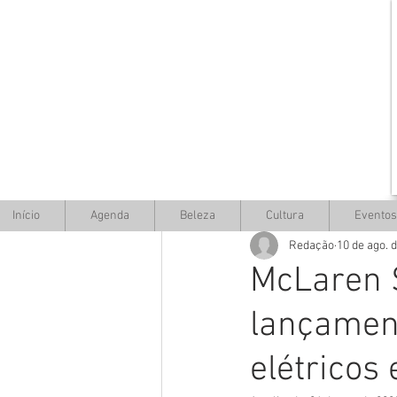
Início
Agenda
Beleza
Cultura
Eventos
Redação
10 de ago. 
McLaren S
lançament
elétricos