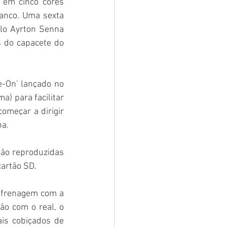
 em cinco cores 
anco. Uma sexta 
lo Ayrton Senna 
 do capacete do 
-On' lançado no 
) para facilitar 
omeçar a dirigir 
na.
o reproduzidas 
cartão SD.
 frenagem com a 
o com o real, o 
s cobiçados de 