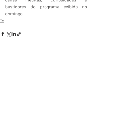
cenas inéditas, curiosidades e 
bastidores do programa exibido no 
domingo.
Tv
Ver tudo
Posts recentes