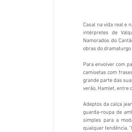
Casal na vida real e 
intérpretes de Val
Namorados do Cantão
obras do dramaturgo 
Para envolver com p
camisetas com frase
grande parte das sua
verão, Hamlet, entre o
Adeptos da calça jea
guarda-roupa de amb
simples para a moda"
qualquer tendência. 