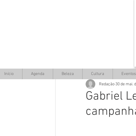
Início
Agenda
Beleza
Cultura
Eventos
Redação
30 de mai. 
Gabriel L
campanha