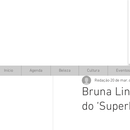
Início
Agenda
Beleza
Cultura
Eventos
Redação
20 de mar. 
Bruna Li
do ‘Super