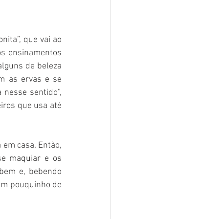
ita”, que vai ao 
os ensinamentos 
alguns de beleza 
 as ervas e se 
nesse sentido”, 
ros que usa até 
 em casa. Então, 
se maquiar e os 
 bem e, bebendo 
 um pouquinho de 