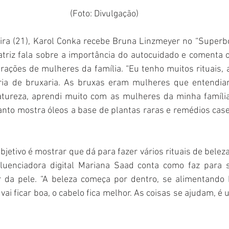
(Foto: Divulgação)
ra (21), Karol Conka recebe Bruna Linzmeyer no “Superbon
atriz fala sobre a importância do autocuidado e comenta 
ações de mulheres da família. “Eu tenho muitos rituais, 
ria de bruxaria. As bruxas eram mulheres que entendiam
ureza, aprendi muito com as mulheres da minha família 
to mostra óleos a base de plantas raras e remédios casei
jetivo é mostrar que dá para fazer vários rituais de beleza
fluenciadora digital Mariana Saad conta como faz para 
r da pele. “A beleza começa por dentro, se alimentando
 vai ficar boa, o cabelo fica melhor. As coisas se ajudam, é