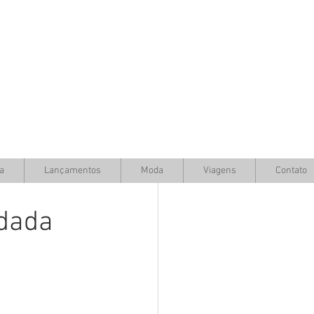
a
Lançamentos
Moda
Viagens
Contato
idada