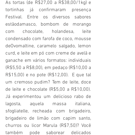
As tortas (de R$27,00 a R$38,00/1kg) e 
tortinhas já confirmaram presença 
Festival. Entre os diversos sabores 
estãodamasco, bombom de morango 
com chocolate, holandesa, leite 
condensado com farofa de coco, mousse 
deOvomaltine, caramelo salgado, lemon 
curd, e leite em pó com creme de avelã e 
ganache em vários formatos: individuais 
(R$5,50 a R$8,00), em pedaço (R$10,00 a 
R$15,00) e no pote (R$12,00).  E que tal 
um cremoso pudim? Tem de leite, doce 
de leite e chocolate (R$5,00 a R$10,00). 
Já experimentou um delicioso rabo de 
lagosta, aquela massa italiana, 
sfogliatelle, recheada com brigadeiro, 
brigadeiro de limão com capim santo, 
churros ou licor Marula (R$7,50)? Você 
também pode saborear delicados 