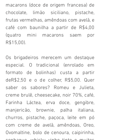
macarons (doce de origem francesa) de 
chocolate, limão siciliano, pistache, 
frutas vermelhas, amêndoas com avelã, e 
café com baunilha a partir de R$4,00 
(quatro mini macarons saem por 
R$15,00).
Os brigadeiros merecem um destaque 
especial. O tradicional (enrolado em 
formato de bolinhas) custa a partir 
deR$2,50 e o de colher, R$5,00. Quer 
saber os sabores? Romeu e Julieta, 
creme brulê, cheesecake, noir 70%, café, 
Farinha Láctea, erva doce, gengibre, 
manjericão, brownie, palha italiana, 
churros, pistache, paçoca, leite em pó 
com creme de avelã, amêndoas, Oreo, 
Ovomaltine, bolo de cenoura, caipirinha, 