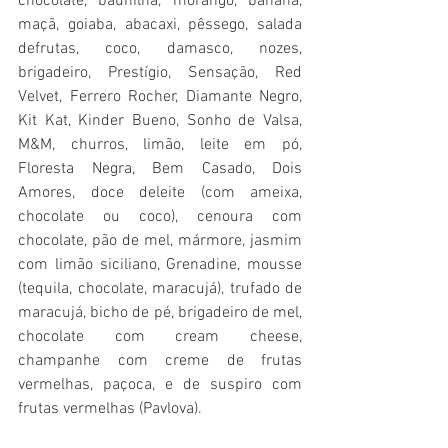
chocolate, baunilha, morango, banana, 
maçã, goiaba, abacaxi, pêssego, salada 
defrutas, coco, damasco, nozes,  
brigadeiro, Prestígio, Sensação, Red 
Velvet, Ferrero Rocher, Diamante Negro, 
Kit Kat, Kinder Bueno, Sonho de Valsa,  
M&M, churros, limão, leite em pó, 
Floresta Negra, Bem Casado, Dois 
Amores, doce deleite (com ameixa, 
chocolate ou coco), cenoura com 
chocolate, pão de mel, mármore, jasmim 
com limão siciliano, Grenadine, mousse 
(tequila, chocolate, maracujá), trufado de 
maracujá, bicho de pé, brigadeiro de mel, 
chocolate com cream cheese, 
champanhe com creme de frutas 
vermelhas, paçoca, e de suspiro com 
frutas vermelhas (Pavlova).