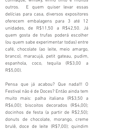
conhaque, whisky, vinho tinto e muitos 
outros.  E quem quiser levar essas 
delícias para casa, diversos expositores 
oferecem embalagens para 3 até 12 
unidades, de R$11,50 a R$42,50. Já 
quem gosta de trufas poderá escolher 
(ou quem sabe experimentar todas) entre 
café, chocolate (ao leite, meio amargo, 
branco), maracujá, petit gateau, pudim, 
espanhola, coco, tequila (R$3,00 a 
R$5,00).
Pensa que já acabou? Que nada!!! O 
Festival não é de Doces? Então ainda tem 
muito mais: palha italiana (R$3,50 a 
R$6,00); biscoitos decorados (R$4,00); 
docinhos de festa (a partir de R$2,50); 
donuts de chocolate, morango, creme 
brulê, doce de leite (R$7,00); quindim 