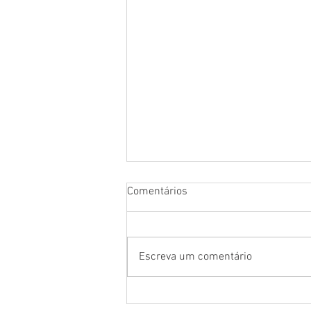
Comentários
Escreva um comentário
O brasileiro tem o molho: