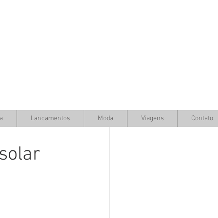
a
Lançamentos
Moda
Viagens
Contato
solar