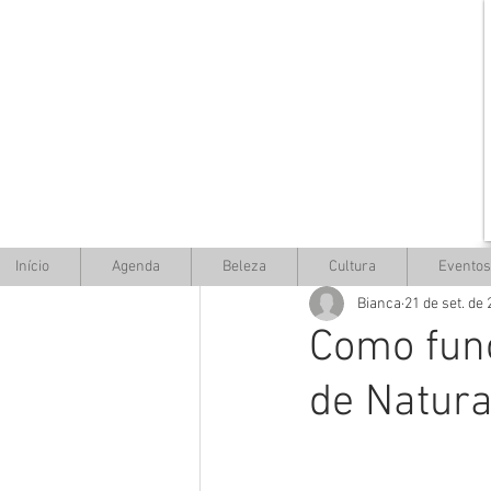
Início
Agenda
Beleza
Cultura
Eventos
Bianca
21 de set. de
Como func
de Natura