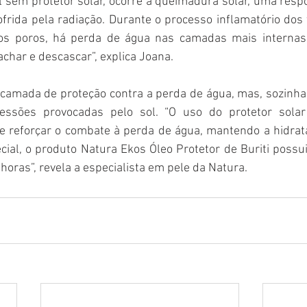
sem protetor solar, ocorre a queimadura solar, uma respos
frida pela radiação. Durante o processo inflamatório dos 
los poros, há perda de água nas camadas mais internas,
achar e descascar”, explica Joana.
camada de proteção contra a perda de água, mas, sozinha,
ssões provocadas pelo sol. “O uso do protetor solar 
 reforçar o combate à perda de água, mantendo a hidrata
al, o produto Natura Ekos Óleo Protetor de Buriti possui 
horas”, revela a especialista em pele da Natura.