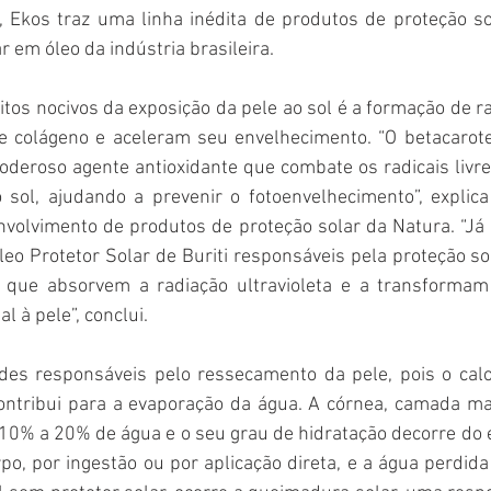
, Ekos traz uma linha inédita de produtos de proteção sol
r em óleo da indústria brasileira.
itos nocivos da exposição da pele ao sol é a formação de rad
 colágeno e aceleram seu envelhecimento. “O betacarote
poderoso agente antioxidante que combate os radicais livr
 sol, ajudando a prevenir o fotoenvelhecimento”, explica
nvolvimento de produtos de proteção solar da Natura. “Já
eo Protetor Solar de Buriti responsáveis pela proteção sola
s que absorvem a radiação ultravioleta e a transformam
l à pele”, conclui.
es responsáveis pelo ressecamento da pele, pois o calo
ontribui para a evaporação da água. A córnea, camada mai
10% a 20% de água e o seu grau de hidratação decorre do eq
po, por ingestão ou por aplicação direta, e a água perdida