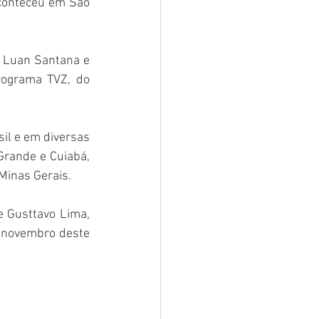
conteceu em São 
e Luan Santana e 
ograma TVZ, do 
il e em diversas 
Grande e Cuiabá, 
 Minas Gerais. 
 Gusttavo Lima, 
 novembro deste 