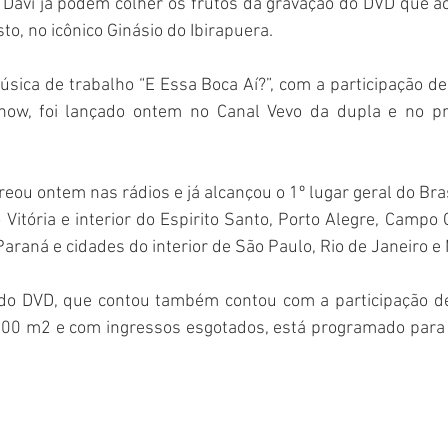
 Davi já podem colher os frutos da gravação do DVD que a
o, no icônico Ginásio do Ibirapuera. 
úsica de trabalho “E Essa Boca Aí?”, com a participação d
how, foi lançado ontem no Canal Vevo da dupla e no pr
ou ontem nas rádios e já alcançou o 1º lugar geral do Bras
 Vitória e interior do Espirito Santo, Porto Alegre, Campo 
 Paraná e cidades do interior de São Paulo, Rio de Janeiro e
 do DVD, que contou também contou com a participação de
200 m2 e com ingressos esgotados, está programado para