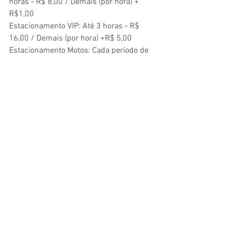
horas - R$ 8,00 / Demais (por hora) + 
R$1,00
Estacionamento VIP: Até 3 horas - R$ 
16,00 / Demais (por hora) +R$ 5,00
Estacionamento Motos: Cada período de 
4h - R$ 3,00
Inauguração
Ver tudo
Posts recentes