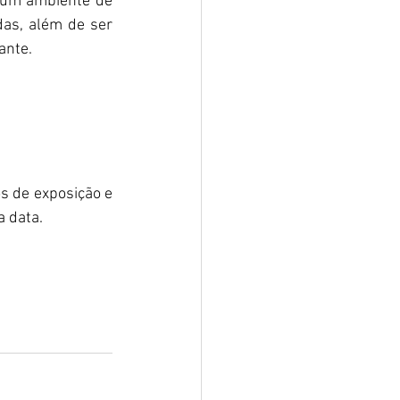
 um ambiente de 
as, além de ser 
ante.
os de exposição e 
a data.