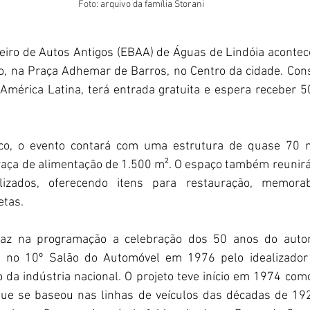
Foto: 
arquivo da família Storani
leiro de Autos Antigos (EBAA) de Águas de Lindóia acontec
ho, na Praça Adhemar de Barros, no Centro da cidade. Cons
mérica Latina, terá entrada gratuita e espera receber 50
ico, o evento contará com uma estrutura de quase 70 mi
aça de alimentação de 1.500 m². O espaço também reunirá a
izados, oferecendo itens para restauração, memorabil
etas.
az na programação a celebração dos 50 anos do autom
e no 10º Salão do Automóvel em 1976 pelo idealizador J
da indústria nacional. O projeto teve início em 1974 como
que se baseou nas linhas de veículos das décadas de 19