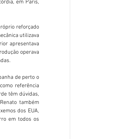
rdia, em Paris, 
róprio reforçado 
cânica utilizava 
ior apresentava 
rodução operava 
adas.
panha de perto o 
como referência 
de têm dúvidas, 
. Renato também 
uxemos dos EUA, 
rro em todos os 