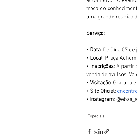
automotivo. “O event
troca de conheciment
uma grande reunião d
Serviço: 
• 
Data
: De 04 a 07 de
• 
Local
: Praça Adhema
• 
Inscrições
: A partir
venda de avulsos. Val
• 
Visitação
: Gratuita 
•
 Site Oficial
:
encontr
• 
Instagram
: @ebaa_
Especiais