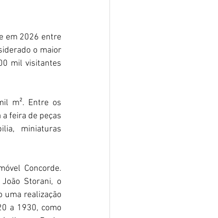
e em 2026 entre 
iderado o maior 
0 mil visitantes 
l m². Entre os 
 feira de peças 
ia, miniaturas 
óvel Concorde. 
oão Storani, o 
 uma realização 
20 a 1930, como 