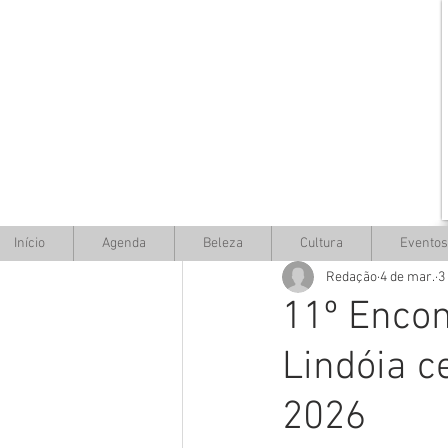
Início
Agenda
Beleza
Cultura
Eventos
Redação
4 de mar.
3
11º Encon
Lindóia c
2026