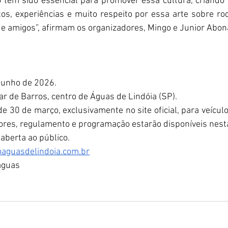
o tem sido essencial para promover essa cultura, criando
os, experiências e muito respeito por essa arte sobre rod
e amigos”, afirmam os organizadores, Mingo e Junior Abon
 junho de 2026.
r de Barros, centro de Águas de Lindóia (SP).
 de 30 de março, exclusivamente no site oficial, para veícul
ores, regulamento e programação estarão disponíveis nest
e aberta ao público.
oaguasdelindoia.com.br
aguas