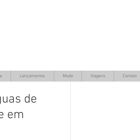
a
Lançamentos
Moda
Viagens
Contato
guas de
de em