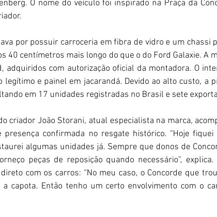
nberg. O nome do veículo foi inspirado na Praça da Concó
iador.
ava por possuir carroceria em fibra de vidro e um chassi p
os 40 centímetros mais longo do que o do Ford Galaxie. A me
 adquiridos com autorização oficial da montadora. O inter
legítimo e painel em jacarandá. Devido ao alto custo, a p
tando em 17 unidades registradas no Brasil e sete export
do criador João Storani, atual especialista na marca, acom
é presença confirmada no resgate histórico. “Hoje fiquei 
staurei algumas unidades já. Sempre que donos de Concor
forneço peças de reposição quando necessário”, explica
 direto com os carros: “No meu caso, o Concorde que tro
ei a capota. Então tenho um certo envolvimento com o ca