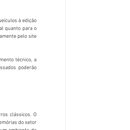
ículos à edição 
al quanto para o 
amente pelo site 
ento técnico, a 
essados poderão 
os clássicos. O 
emórias do setor 