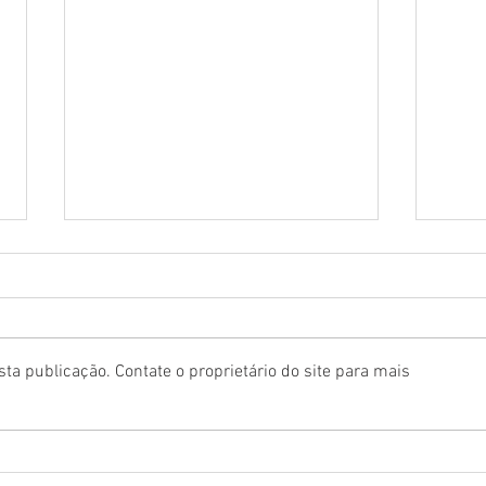
ta publicação. Contate o proprietário do site para mais
"Djavan – O Musical: Vidas pra
Arlet
Contar" retorna a São Paulo e
diver
celebra os 50 anos de carreira
monó