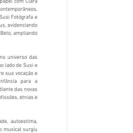
 papel com Clara 
 contemporâneos, 
usi Fotógrafa e 
s, evidenciando 
 Beto, ampliando 
no universo das 
 lado de Susi e 
e sua vocação e 
fância para a 
diante das novas 
issões, etnias e 
e, autoestima, 
o musical surgiu 