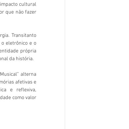
impacto cultural 
r que não fazer 
ia. Transitanto 
 eletrônico e o 
ntidade própria 
al da história.
Musical” alterna 
órias afetivas e 
a e reflexiva, 
idade como valor 