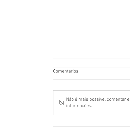
Comentários
Não é mais possível comentar es
informações.
“Festa no Arraial, O Musical”
estreia em São Paulo e
transforma clássico de