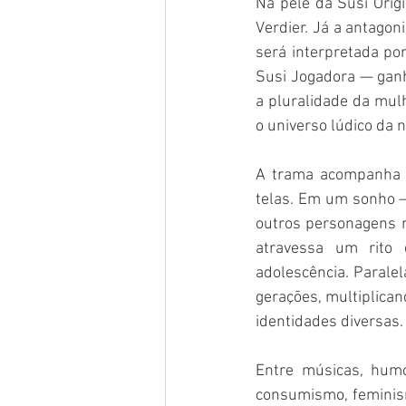
Na pele da Susi Origi
Verdier. Já a antagon
será interpretada po
Susi Jogadora — ganh
a pluralidade da mulh
o universo lúdico da n
A trama acompanha V
telas. Em um sonho —
outros personagens m
atravessa um rito 
adolescência. Paralel
gerações, multiplican
identidades diversas.
Entre músicas, humo
consumismo, feminismo