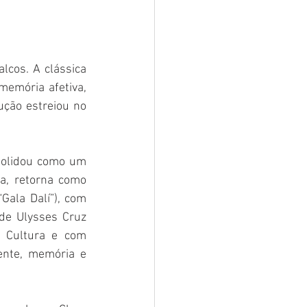
lcos. A clássica 
emória afetiva, 
ução estreiou no 
solidou como um 
a, retorna como 
Gala Dalí”), com 
de Ulysses Cruz 
 Cultura e com 
nte, memória e 