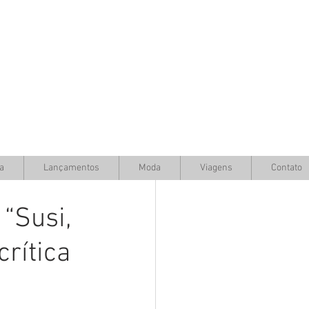
a
Lançamentos
Moda
Viagens
Contato
 “Susi,
crítica