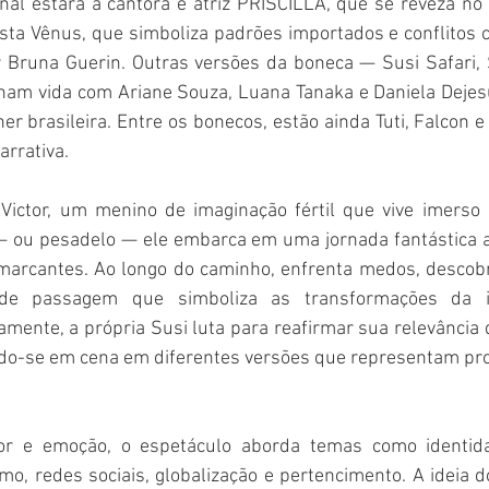
nal estará a cantora e atriz PRISCILLA, que se reveza no
ista Vênus, que simboliza padrões importados e conflitos
r Bruna Guerin. Outras versões da boneca — Susi Safari, S
am vida com Ariane Souza, Luana Tanaka e Daniela Dejesu
er brasileira. Entre os bonecos, estão ainda Tuti, Falcon e
arrativa.
ictor, um menino de imaginação fértil que vive imerso 
 ou pesadelo — ele embarca em uma jornada fantástica ao
arcantes. Ao longo do caminho, enfrenta medos, descobr
de passagem que simboliza as transformações da in
amente, a própria Susi luta para reafirmar sua relevância 
do-se em cena em diferentes versões que representam prof
r e emoção, o espetáculo aborda temas como identidad
, redes sociais, globalização e pertencimento. A ideia d