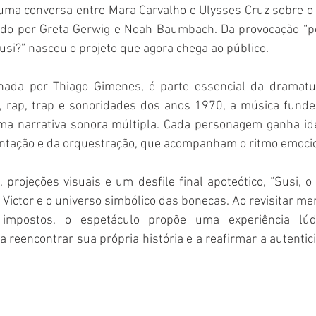
uma conversa entre Mara Carvalho e Ulysses Cruz sobre o 
igido por Greta Gerwig e Noah Baumbach. Da provocação “po
si?” nasceu o projeto que agora chega ao público.
inada por Thiago Gimenes, é parte essencial da dramaturg
, rap, trap e sonoridades dos anos 1970, a música funde o
uma narrativa sonora múltipla. Cada personagem ganha ide
ntação e da orquestração, que acompanham o ritmo emocion
 projeções visuais e um desfile final apoteótico, “Susi, o 
 Victor e o universo simbólico das bonecas. Ao revisitar mem
impostos, o espetáculo propõe uma experiência lúdic
a reencontrar sua própria história e a reafirmar a autentic