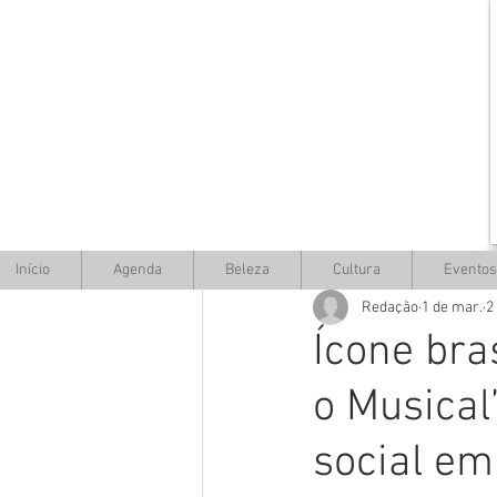
Início
Agenda
Beleza
Cultura
Eventos
Redação
1 de mar.
2
Ícone bra
o Musical”
social em